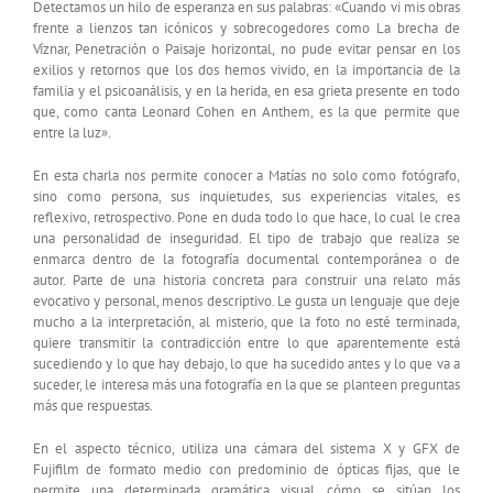
Detectamos un hilo de esperanza en sus palabras: «Cuando vi mis obras
frente a lienzos tan icónicos y sobrecogedores como La brecha de
Víznar, Penetración o Paisaje horizontal, no pude evitar pensar en los
exilios y retornos que los dos hemos vivido, en la importancia de la
familia y el psicoanálisis, y en la herida, en esa grieta presente en todo
que, como canta Leonard Cohen en Anthem, es la que permite que
entre la luz».
En esta charla nos permite conocer a Matías no solo como fotógrafo,
sino como persona, sus inquietudes, sus experiencias vitales, es
reflexivo, retrospectivo. Pone en duda todo lo que hace, lo cual le crea
una personalidad de inseguridad. El tipo de trabajo que realiza se
enmarca dentro de la fotografía documental contemporánea o de
autor. Parte de una historia concreta para construir una relato más
evocativo y personal, menos descriptivo. Le gusta un lenguaje que deje
mucho a la interpretación, al misterio, que la foto no esté terminada,
quiere transmitir la contradicción entre lo que aparentemente está
sucediendo y lo que hay debajo, lo que ha sucedido antes y lo que va a
suceder, le interesa más una fotografía en la que se planteen preguntas
más que respuestas.
En el aspecto técnico, utiliza una cámara del sistema X y GFX de
Fujifilm de formato medio con predominio de ópticas fijas, que le
permite una determinada gramática visual, cómo se sitúan los