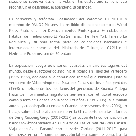
situaciones sobrevenidas en la vida, en las cuales uno se tiene que
reconstruir, el desarraigo, el abandono, la orfandad.
Es periodista y fotógrafo. Cofundador del colectivo NOPHOTO y
miembro de PANOS Pictures. Ha recibido distinciones como el World
Press Photo o primer Descubrimientos PhotoEspaña. Es colaborador
habitual de medios como El País Semanal, The New York Times o La
Republica y su obra forma parte de colecciones nacionales e
internacionales como la del Ministerio de Cultura, el CA2M o el
Nederlans Fotomuseum de Róterdam.
La exposición recoge siete series realizadas en diversos lugares del
mundo, desde el fotoperiodismo inicial (como en Hijos del vertedero
(1995-1997), dedicada a la comunidad romaní que habitaba junto al
vertedero de Valdemingómez. Pasa por El país de los niños perdidos
(1998), un retrato de los huérfanos del genocidio de Ruanda. Y llega
hasta los movimientos migratorios sur-norte, con el litoral europeo
como puerto de llegada, en la serie Extraños (1999-2005)) a la mirada
autoral y autobiográfica, como en Cuando todos seamos ricos (2006), un
trabajo sobre el salto al capitalismo en la China posterior a las reformas
de Deng Xiaoping Cargo (2008-2017), se ocupa de la concentración de
barcos soviéticos varados en el puerto de Las Palmas de Gran Canaria.
Viaja después a Panamá con la serie Zonians (2011-2013), para
detenerse en un fenómeno postcolonial escasamente conocido: la