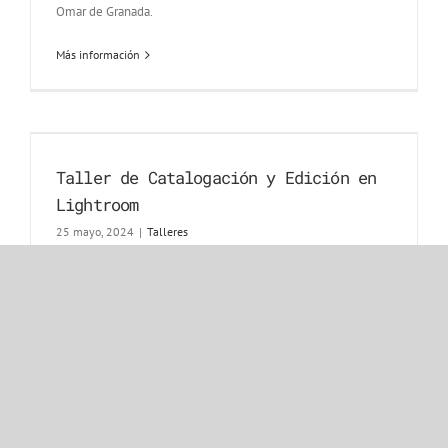
Omar de Granada.
Más información
Taller de Catalogación y Edición en
Lightroom
25 mayo, 2024
|
Talleres
El pasado 15 de mayo, en la sede de AFOGRA, Antonio
Peralta realizó un pequeño taller cuyo objetivo era entender
el sistema de catalogación y organización de imágenes que
ofrece Lightroom LrC.
Más información