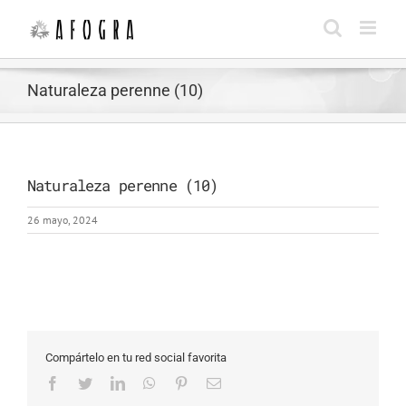
Saltar
al
contenido
Naturaleza perenne (10)
Naturaleza perenne (10)
26 mayo, 2024
Compártelo en tu red social favorita
Facebook
Twitter
LinkedIn
WhatsApp
Pinterest
Correo
electrónico