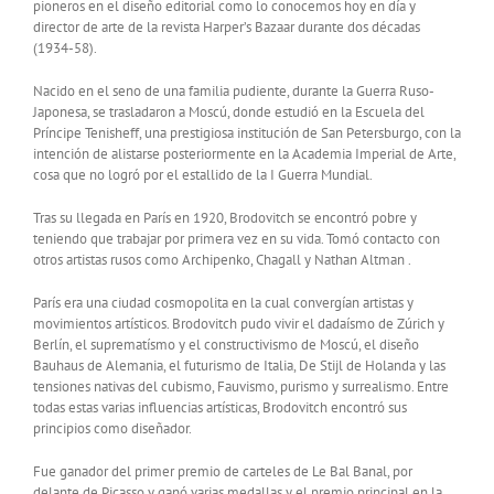
pioneros en el diseño editorial como lo conocemos hoy en día y
director de arte de la revista Harper’s Bazaar durante dos décadas
(1934-58).
Nacido en el seno de una familia pudiente, durante la Guerra Ruso-
Japonesa, se trasladaron a Moscú, donde estudió en la Escuela del
Príncipe Tenisheff, una prestigiosa institución de San Petersburgo, con la
intención de alistarse posteriormente en la Academia Imperial de Arte,
cosa que no logró por el estallido de la I Guerra Mundial.
Tras su llegada en París en 1920, Brodovitch se encontró pobre y
teniendo que trabajar por primera vez en su vida. Tomó contacto con
otros artistas rusos como Archipenko, Chagall y Nathan Altman .
París era una ciudad cosmopolita en la cual convergían artistas y
movimientos artísticos. Brodovitch pudo vivir el dadaísmo de Zúrich y
Berlín, el suprematísmo y el constructivismo de Moscú, el diseño
Bauhaus de Alemania, el futurismo de Italia, De Stijl de Holanda y las
tensiones nativas del cubismo, Fauvismo, purismo y surrealismo. Entre
todas estas varias influencias artísticas, Brodovitch encontró sus
principios como diseñador.
Fue ganador del primer premio de carteles de Le Bal Banal, por
delante de Picasso y ganó varias medallas y el premio principal en la