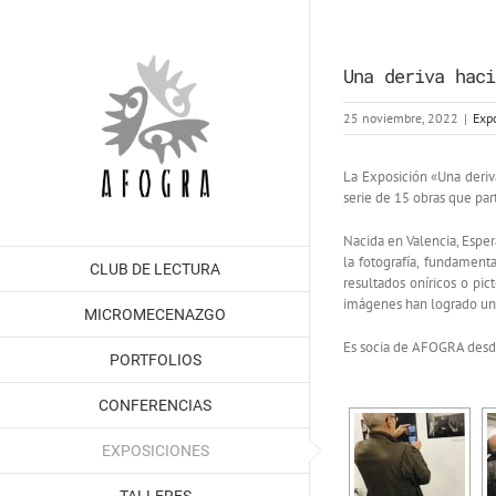
Saltar
al
contenido
Una deriva haci
25 noviembre, 2022
|
Exp
La Exposición «Una deriva
serie de 15 obras que par
Nacida en Valencia, Espe
la fotografía, fundamenta
CLUB DE LECTURA
resultados oníricos o pic
imágenes han logrado una 
MICROMECENAZGO
Es socia de AFOGRA des
PORTFOLIOS
CONFERENCIAS
EXPOSICIONES