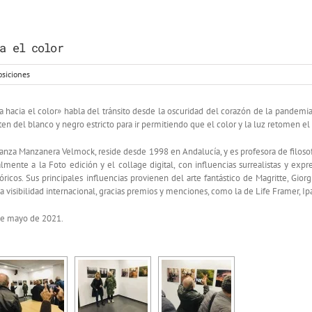
a el color
osiciones
 hacia el color» habla del tránsito desde la oscuridad del corazón de la pandemia 
ten del blanco y negro estricto para ir permitiendo que el color y la luz retomen 
ranza Manzanera Velmock, reside desde 1998 en Andalucía, y es profesora de filoso
lmente a la Foto edición y el collage digital, con influencias surrealistas y expres
tóricos. Sus principales influencias provienen del arte fantástico de Magritte, Gi
visibilidad internacional, gracias premios y menciones, como la de Life Framer, Ipa
de mayo de 2021.