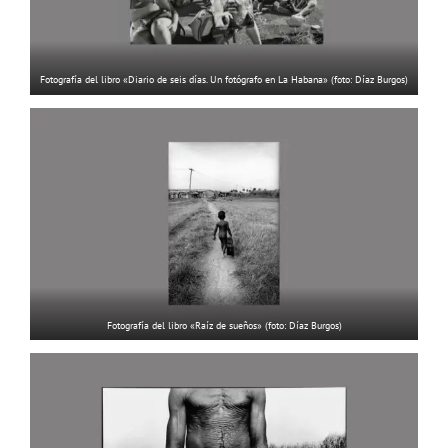
Fotografía del libro «Diario de seis días. Un fotógrafo en La Habana» (foto: Díaz Burgos)
Fotografía del libro «Raíz de sueños» (foto: Díaz Burgos)