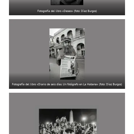
Fotografía del libro «Deseo» (foto: Díaz Burgos)
Fotografía del libro «Diario de seis días. Un fotógrafo en La Habana» (foto: Díaz Burgos)