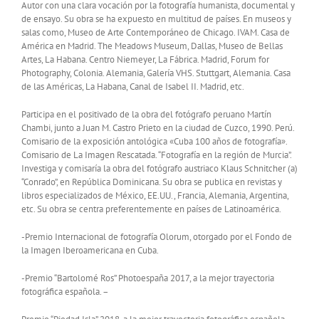
Autor con una clara vocación por la fotografía humanista, documental y
de ensayo. Su obra se ha expuesto en multitud de países. En museos y
salas como, Museo de Arte Contemporáneo de Chicago. IVAM. Casa de
América en Madrid. The Meadows Museum, Dallas, Museo de Bellas
Artes, La Habana. Centro Niemeyer, La Fábrica. Madrid, Forum for
Photography, Colonia. Alemania, Galería VHS. Stuttgart, Alemania. Casa
de las Américas, La Habana, Canal de Isabel II. Madrid, etc.
Participa en el positivado de la obra del fotógrafo peruano Martín
Chambi, junto a Juan M. Castro Prieto en la ciudad de Cuzco, 1990. Perú.
Comisario de la exposición antológica «Cuba 100 años de fotografía».
Comisario de La Imagen Rescatada. “Fotografía en la región de Murcia”.
Investiga y comisaría la obra del fotógrafo austriaco Klaus Schnitcher (a)
“Conrado”, en República Dominicana. Su obra se publica en revistas y
libros especializados de México, EE.UU., Francia, Alemania, Argentina,
etc. Su obra se centra preferentemente en países de Latinoamérica.
-Premio Internacional de fotografía Olorum, otorgado por el Fondo de
la Imagen Iberoamericana en Cuba.
-Premio “Bartolomé Ros” Photoespaña 2017, a la mejor trayectoria
fotográfica española. –