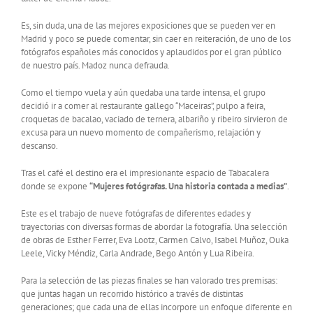
Es, sin duda, una de las mejores exposiciones que se pueden ver en
Madrid y poco se puede comentar, sin caer en reiteración, de uno de los
fotógrafos españoles más conocidos y aplaudidos por el gran público
de nuestro país. Madoz nunca defrauda.
Como el tiempo vuela y aún quedaba una tarde intensa, el grupo
decidió ir a comer al restaurante gallego “Maceiras”, pulpo a feira,
croquetas de bacalao, vaciado de ternera, albariño y ribeiro sirvieron de
excusa para un nuevo momento de compañerismo, relajación y
descanso.
Tras el café el destino era el impresionante espacio de Tabacalera
donde se expone
“Mujeres fotógrafas. Una historia contada a medias”
.
Este es el trabajo de nueve fotógrafas de diferentes edades y
trayectorias con diversas formas de abordar la fotografía. Una selección
de obras de Esther Ferrer, Eva Lootz, Carmen Calvo, Isabel Muñoz, Ouka
Leele, Vicky Méndiz, Carla Andrade, Bego Antón y Lua Ribeira.
Para la selección de las piezas finales se han valorado tres premisas:
que juntas hagan un recorrido histórico a través de distintas
generaciones; que cada una de ellas incorpore un enfoque diferente en