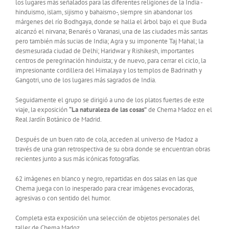
los lugares más señalados para las diferentes religiones de la India -
hinduismo, islam, sijismo y bahaismo-, siempre sin abandonar los
márgenes del río Bodhgaya, donde se halla el árbol bajo el que Buda
alcanzó el nirvana; Benarés o Varanasi, una de las ciudades más santas
pero también más sucias de India; Agra y su imponente Taj Mahal; la
desmesurada ciudad de Delhi; Haridwar y Rishikesh, importantes
centros de peregrinación hinduista; y de nuevo, para cerrar el ciclo, la
impresionante cordillera del Himalaya y los templos de Badrinath y
Gangotri, uno de los lugares más sagrados de India.
Seguidamente el grupo se dirigió a uno de los platos fuertes de este
viaje, la exposición
“La naturaleza de las cosas”
de Chema Madoz en el
Real Jardín Botánico de Madrid.
Después de un buen rato de cola, acceden al universo de Madoz a
través de una gran retrospectiva de su obra donde se encuentran obras
recientes junto a sus más icónicas fotografías.
62 imágenes en blanco y negro, repartidas en dos salas en las que
Chema juega con lo inesperado para crear imágenes evocadoras,
agresivas o con sentido del humor.
Completa esta exposición una selección de objetos personales del
taller de Chema Madoz.