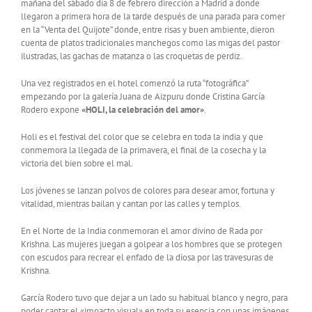
mañana del sábado día 8 de febrero dirección a Madrid a donde
llegaron a primera hora de la tarde después de una parada para comer
en la “Venta del Quijote” donde, entre risas y buen ambiente, dieron
cuenta de platos tradicionales manchegos como las migas del pastor
ilustradas, las gachas de matanza o las croquetas de perdiz.
Una vez registrados en el hotel comenzó la ruta “fotográfica”
empezando por la galería Juana de Aizpuru donde Cristina García
Rodero expone
«HOLI, la celebración del amor»
.
Holi es el festival del color que se celebra en toda la india y que
conmemora la llegada de la primavera, el final de la cosecha y la
victoria del bien sobre el mal.
Los jóvenes se lanzan polvos de colores para desear amor, fortuna y
vitalidad, mientras bailan y cantan por las calles y templos.
En el Norte de la India conmemoran el amor divino de Rada por
Krishna. Las mujeres juegan a golpear a los hombres que se protegen
con escudos para recrear el enfado de la diosa por las travesuras de
Krishna.
García Rodero tuvo que dejar a un lado su habitual blanco y negro, para
poder captar el «impacto visual» en toda su esencia con unas imágenes