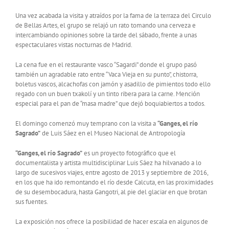
Una vez acabada la visita y atraídos por la fama de la terraza del Circulo
de Bellas Artes, el grupo se relajó un rato tomando una cerveza e
intercambiando opiniones sobre la tarde del sábado, frente a unas
espectaculares vistas nocturnas de Madrid.
La cena fue en el restaurante vasco “Sagardi” donde el grupo pasó
también un agradable rato entre “Vaca Vieja en su punto”, chistorra,
boletus vascos, alcachofas con jamón y asadillo de pimientos todo ello
regado con un buen txakolí y un tinto ribera para la carne. Mención
especial para el pan de “masa madre” que dejó boquiabiertos a todos.
El domingo comenzó muy temprano con la visita a
“Ganges, el río
Sagrado”
de Luis Sáez en el Museo Nacional de Antropología
“Ganges, el río Sagrado”
es un proyecto fotográfico que el
documentalista y artista multidisciplinar Luis Sáez ha hilvanado a lo
largo de sucesivos viajes, entre agosto de 2013 y septiembre de 2016,
en los que ha ido remontando el río desde Calcuta, en las proximidades
de su desembocadura, hasta Gangotri, al pie del glaciar en que brotan
sus fuentes.
La exposición nos ofrece la posibilidad de hacer escala en algunos de