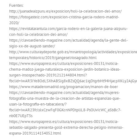
Fuentes:
http://juanadeaizpuru.es/exposicion/holi-la-celebracion-del-amor/
https://fotogasteiz.com/exposicion-cristina-garcia-rodero-madrid-
2020/
https://revistatarantula.com/garcia-rodero-en-la-galeria-juana-aizpuru-
con-holi-la-celebracion-del-amor/
https://clavoardiendo-magazine.com/actualidad/agenda/la-gente-del-
siglo-xx-de-august-sander/
http://www.culturaydeporte.gob.es/mnantropologia/actividades/exposicion
temporales/historico/2019/gangeselriosagrado.html
https://www.europapress.es/cultura/exposiciones-00131/noticia-
chema-madoz-juega-naturaleza-exposicion-jardin-botanico-ideas-
surgen-insospechado-20191212144804.html?
fbclid=IwAR3IYe8OdLSXhABSJg8xBZsQQ6ac1igDtgrbHt94HjacpXKLy2AjGy
https://www.mataderomadrid.org/programacion/manon-de-boer
https://clavoardiendo-magazine.com/actualidad/agenda/mujeres-
fotografas-una-muestra-de-la-creacion-de-artistas-espanolas-que-
usan-la-fotografia-en-tabacalera/?
fbclid=IwAR23fclslxCzwFqF0GKcnNPDtpllL8-PsOUvIcWC_aSbBc7-
nb0E7UEpT3s
https://www.europapress.es/cultura/exposiciones-00131/noticia-
sebastio-salgado-presenta-gold-extrema-derecha-peligro-inmenso-
espana-20191114154052.html