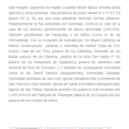
Este margen izquierdo ha estado ocupado desde época romana (zona
agrícola y villas romanas). Hay presencia de judíos desde el s. IV d.C. En
época zirí (s. XI) era una zona artesanal: tenerías, hornos alfareros.
Posteriormente se fue poblando con viviendas como es el caso de la
casa de los Girones, posiblemente de época almohade (s.XII-XIII).
También proliferaron las mezquitas y los baños (como el de las
Mercedarias). Con la conquista de Granada por los Reyes Católicos se
fueron construyendo palacios y viviendas de nobles (Casa de Fco.
Suárez, Casa de los Tiros, palacio de los Castillejo, viviendas de los
Bazán, palacio de los Córdova, palacio de la calle San Matías nº 24,
palacio de los marqueses de Casablanca, palacio de Abrantes, casa
señorial de Ruiz de Corcuera…) Y también se construyeron conventos
como el de Sancti Spiritus (desaparecido), Carmelitas Calzadas,
Carmelitas descalzas de San José, Iglesia (desaparecida) y Convento de
San Francisco Casa Grande, Iglesia de Santa Escolástica (desaparecida),
Iglesia de San Matías. Destacar también los palacios más recientes del
s. XIX como el del Marqués de Villalegre, palacio de los Duques de Gor,
palacio de los Condes de Gabia.