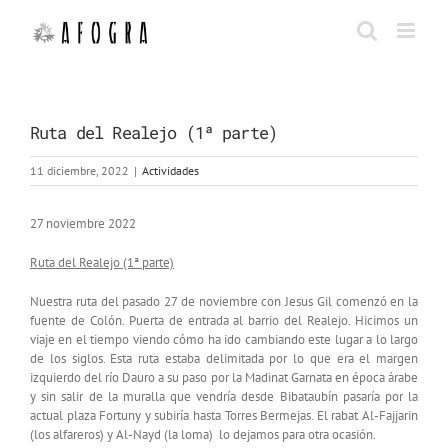
Saltar
al
contenido
Ruta del Realejo (1ª parte)
11 diciembre, 2022
|
Actividades
27 noviembre 2022
Ruta del Realejo (1ª
parte)
Nuestra ruta del pasado 27 de noviembre con Jesus Gil comenzó en la
fuente de Colón. Puerta de entrada al barrio del Realejo. Hicimos un
viaje en el tiempo viendo cómo ha ido cambiando este lugar a lo largo
de los siglos. Esta ruta estaba delimitada por lo que era el margen
izquierdo del río Dauro a su paso por la Madinat Garnata en época árabe
y sin salir de la muralla que vendría desde Bibataubín pasaría por la
actual plaza Fortuny y subiría hasta Torres Bermejas. El rabat Al-Fajjarin
(los alfareros) y Al-Nayd (la loma) lo dejamos para otra ocasión.