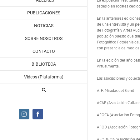
TALLERES
La exposición resultante 
sedes o en locales cedido
PUBLICACIONES
En la anteriores edicione
de una entrevista y un p
NOTICIAS
de Fotografía y Artes Audi
población puesto que tran
SOBRE NOSOTROS
Fotográfico FotoJenia de 
con presencia de medios 
CONTACTO
En la edición del año pas
BIBLIOTECA
virtualmente.
Vídeos (Plataforma)
Las asociaciones y colect
A. F. Miradas del Genil
ACAF (Asociación Cullaren
Instagram
Facebook
AFOCA (Asociación Fotogr
AFOD (Asociación Fotográ
AFODEMA (Asociación de 