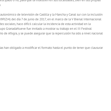
rticipado o no, para que la muestren en sus localidades, bien en sus propias
.
 autonómico de televisión de Castilla y la Mancha y Canal sur con la inclusión
JZr4) del día 7 de junio de 2017, en el marco de la V Bienal Internacional
 sociales, hace difícil calcular la incidencia de esta actividad en la
upo GranadaNueve fue invitado a mostrar su trabajo en el III Festival
io de Afogra, y se puede asegurar que la repercusión ha sido a nivel nacional
rias han obligado a modificar el formato hasta el punto de tener que clausurar