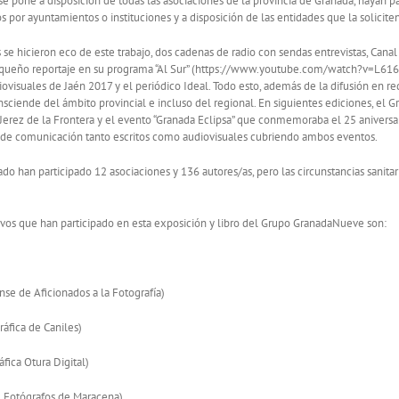
se pone a disposición de todas las asociaciones de la provincia de Granada, hayan pa
s por ayuntamientos o instituciones y a disposición de las entidades que la soliciten
s se hicieron eco de este trabajo, dos cadenas de radio con sendas entrevistas, Canal
equeño reportaje en su programa “Al Sur” (https://www.youtube.com/watch?v=L616i9P
ovisuales de Jaén 2017 y el periódico Ideal. Todo esto, además de la difusión en redes
sciende del ámbito provincial e incluso del regional. En siguientes ediciones, el Gr
Jerez de la Frontera y el evento “Granada Eclipsa” que conmemoraba el 25 aniversar
de comunicación tanto escritos como audiovisuales cubriendo ambos eventos.
ado han participado 12 asociaciones y 136 autores/as, pero las circunstancias sanita
ivos que han participado en esta exposición y libro del Grupo GranadaNueve son:
se de Aficionados a la Fotografía)
áfica de Caniles)
fica Otura Digital)
Fotógrafos de Maracena)