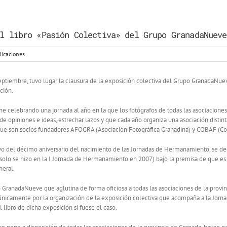
l libro «Pasión Colectiva» del Grupo GranadaNueve
licaciones
ptiembre, tuvo lugar la clausura de la exposición colectiva del Grupo GranadaNuev
ción.
e celebrando una jornada al año en la que los fotógrafos de todas las asociaciones
de opiniones e ideas, estrechar lazos y que cada año organiza una asociación dist
 que son socios fundadores AFOGRA (Asociación Fotográfica Granadina) y COBAF (Col
o del décimo aniversario del nacimiento de las Jornadas de Hermanamiento, se decid
 solo se hizo en la I Jornada de Hermanamiento en 2007) bajo la premisa de que es
neral.
o GranadaNueve que aglutina de forma oficiosa a todas las asociaciones de la provi
a únicamente por la organización de la exposición colectiva que acompaña a la Jorn
l libro de dicha exposición si fuese el caso.