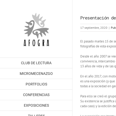
Saltar
al
contenido
Presentación de
17 septiembre, 2020
|
Pub
El pasado martes 15 de se
fotografías de esta exposi
Desde el año 2007 se vien
convivencia, intercambio 
CLUB DE LECTURA
13 años de vida y de las
MICROMECENAZGO
En el año 2017, con motiv
es una exposición (y que
PORTFOLIOS
todas a la sociedad en ge
CONFERENCIAS
Para ello se creó el grup
Su existencia se justific
EXPOSICIONES
cada caso) y la edición de