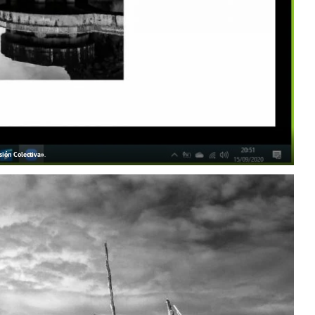
sión Colectiva»
.