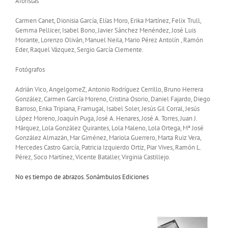
Aforistas
Carmen Canet, Dionisia García, Elías Moro, Erika Martínez, Felix Trull,
Gemma Pellicer, Isabel Bono, Javier Sánchez Menéndez, José Luis
Morante, Lorenzo Oliván, Manuel Neila, Mario Pérez Antolín , Ramón
Eder, Raquel Vázquez, Sergio García Clemente.
Fotógrafos
Adrián Vico, AngelgomeZ, Antonio Rodríguez Cerrillo, Bruno Herrera
González, Carmen García Moreno, Cristina Osorio, Daniel Fajardo, Diego
Barroso, Enka Tripiana, Framugal, Isabel Soler, Jesús Gil Corral, Jesús
López Moreno, Joaquín Puga, José A. Henares, José A. Torres, Juan J.
Márquez, Lola González Quirantes, Lola Maleno, Lola Ortega, Mª José
González Almazán, Mar Giménez, Mariola Guerrero, Marta Ruiz Vera,
Mercedes Castro García, Patricia Izquierdo Ortiz, Piar Vives, Ramón L.
Pérez, Soco Martínez, Vicente Bataller, Virginia Castillejo.
No es tiempo de abrazos. Sonámbulos Ediciones