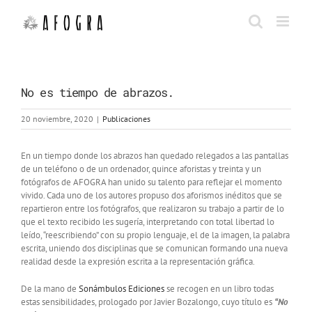
Saltar
al
contenido
No es tiempo de abrazos.
20 noviembre, 2020
|
Publicaciones
En un tiempo donde los abrazos han quedado relegados a las pantallas
de un teléfono o de un ordenador, quince aforistas y treinta y un
fotógrafos de AFOGRA han unido su talento para reflejar el momento
vivido. Cada uno de los autores propuso dos aforismos inéditos que se
repartieron entre los fotógrafos, que realizaron su trabajo a partir de lo
que el texto recibido les sugería, interpretando con total libertad lo
leído, “reescribiendo” con su propio lenguaje, el de la imagen, la palabra
escrita, uniendo dos disciplinas que se comunican formando una nueva
realidad desde la expresión escrita a la representación gráfica.
De la mano de
Sonámbulos Ediciones
se recogen en un libro todas
estas sensibilidades, prologado por Javier Bozalongo, cuyo título es
“No