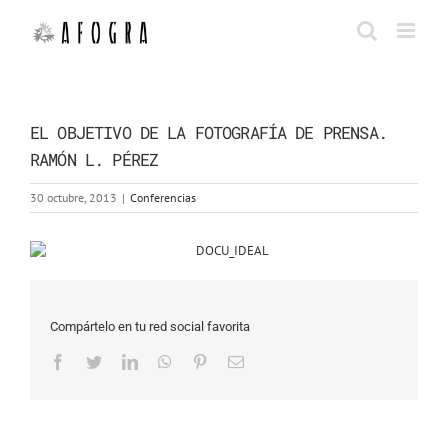
Saltar
al
contenido
EL OBJETIVO DE LA FOTOGRAFÍA DE PRENSA.
RAMÓN L. PÉREZ
30 octubre, 2013
|
Conferencias
Compártelo en tu red social favorita
Facebook
Twitter
LinkedIn
WhatsApp
Pinterest
Correo
electrónico