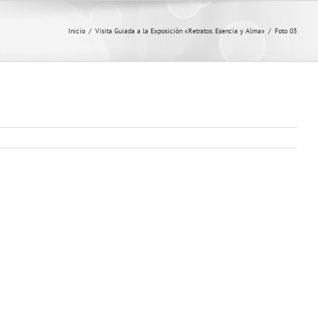
Inicio
/
Visita Guiada a la Exposición «Retratos. Esencia y Alma»
/
Foto 03