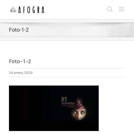
Saltar
al
contenido
Foto-1-2
Foto-1-2
24 enero, 2020