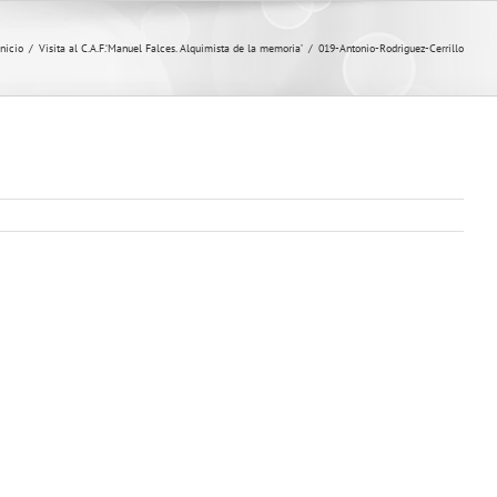
Inicio
/
Visita al C.A.F.‘Manuel Falces. Alquimista de la memoria’
/
019-Antonio-Rodriguez-Cerrillo