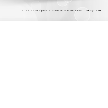
Inicio
/
Trabajos y proyectos. Video charla con Juan Manuel Díaz Burgos
/
06