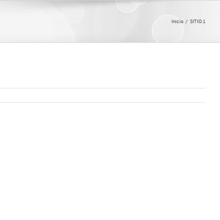
Inicio
/
SITIO.1