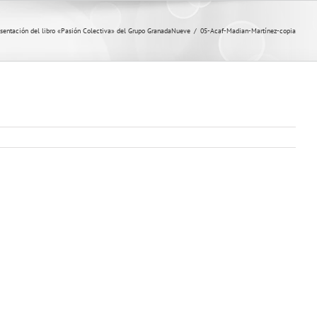
sentación del libro «Pasión Colectiva» del Grupo GranadaNueve
/
05-Acaf-Madian-Martínez-copia