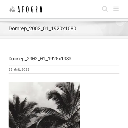
Saltar
al
contenido
Domrep_2002_01_1920x1080
Domrep_2002_01_1920x1080
22 abril, 2022