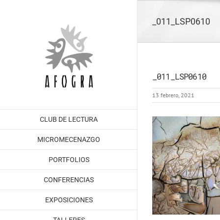
Saltar
al
_011_LSP0610
contenido
_011_LSP0610
13 febrero, 2021
CLUB DE LECTURA
MICROMECENAZGO
PORTFOLIOS
CONFERENCIAS
EXPOSICIONES