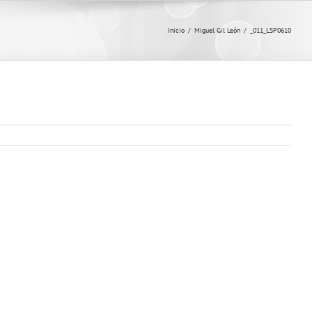
Inicio
/
Miguel Gil León
/
_011_LSP0610