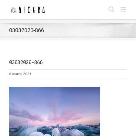
Saltar
al
contenido
03032020-866
03032020-866
6 marzo, 2021