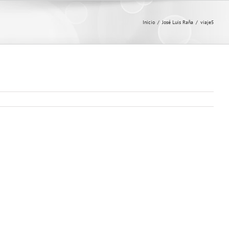
Inicio
/
José Luis Raña
/
viaje5