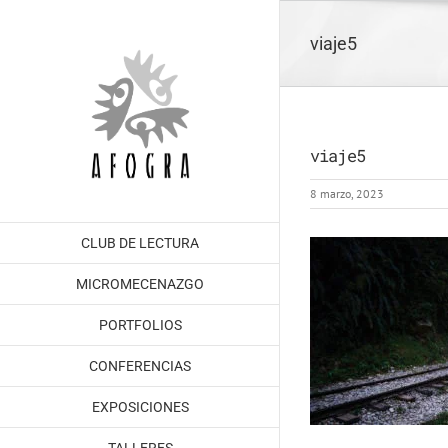
Saltar
al
viaje5
contenido
viaje5
8 marzo, 2023
CLUB DE LECTURA
MICROMECENAZGO
PORTFOLIOS
CONFERENCIAS
EXPOSICIONES