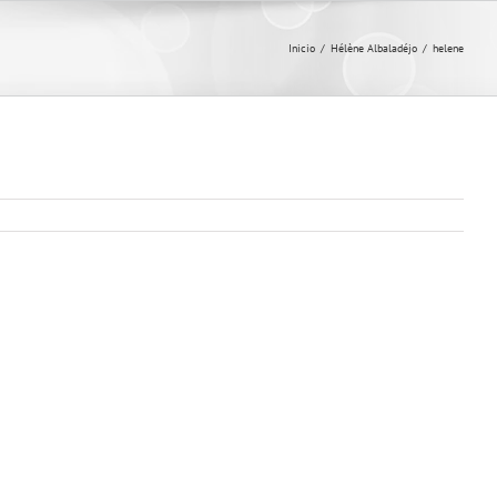
Inicio
/
Hélène Albaladéjo
/
helene