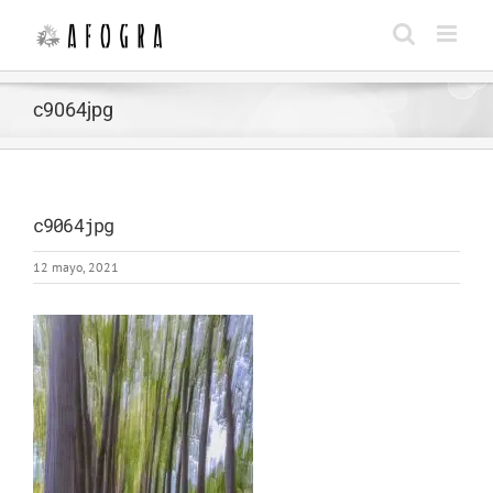
Saltar
al
contenido
c9064jpg
c9064jpg
12 mayo, 2021