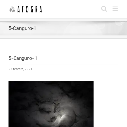
Saltar
al
contenido
5-Canguro-1
5-Canguro-1
27 febrero, 2021