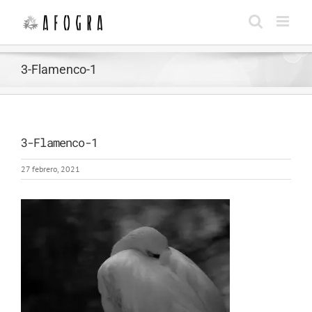
Saltar
al
contenido
3-Flamenco-1
3-Flamenco-1
27 febrero, 2021