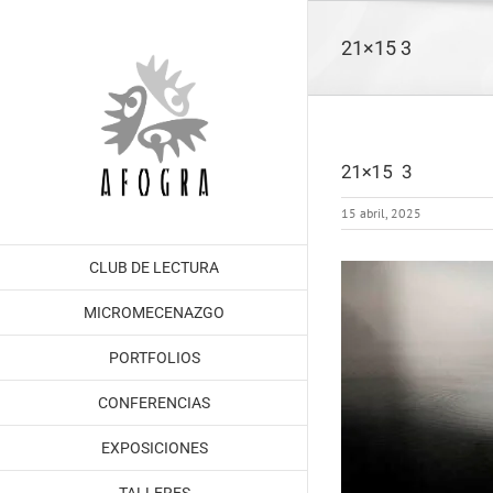
Saltar
al
21×15 3
contenido
21×15 3
15 abril, 2025
CLUB DE LECTURA
MICROMECENAZGO
PORTFOLIOS
CONFERENCIAS
EXPOSICIONES