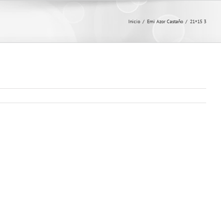
Inicio
/
Emi Azor Castaño
/
21×15 3