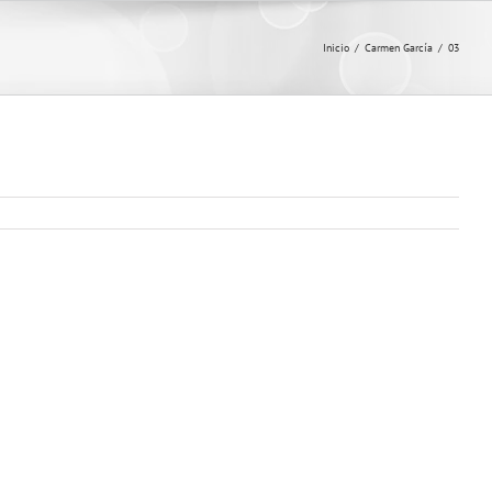
Inicio
/
Carmen García
/
03