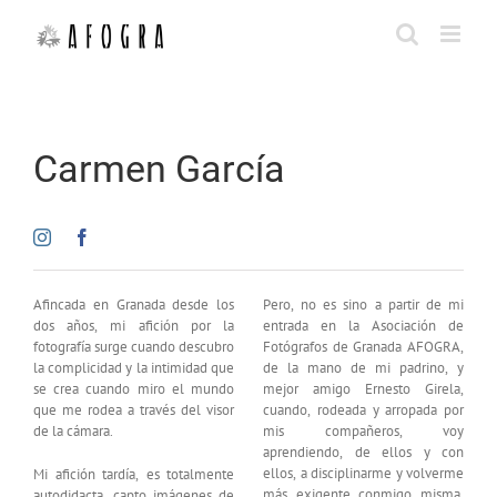
Saltar
al
contenido
Carmen García
Afincada en Granada desde los
Pero, no es sino a partir de mi
dos años, mi afición por la
entrada en la Asociación de
fotografía surge cuando descubro
Fotógrafos de Granada AFOGRA,
la complicidad y la intimidad que
de la mano de mi padrino, y
se crea cuando miro el mundo
mejor amigo Ernesto Girela,
que me rodea a través del visor
cuando, rodeada y arropada por
de la cámara.
mis compañeros, voy
aprendiendo, de ellos y con
ellos, a disciplinarme y volverme
Mi afición tardía, es totalmente
más exigente conmigo misma,
autodidacta, capto imágenes de