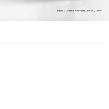
Inicio
/
Antonio Rodríguez Cerrillo
/
RT05