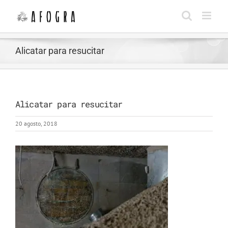
Saltar
al
contenido
Alicatar para resucitar
Alicatar para resucitar
20 agosto, 2018