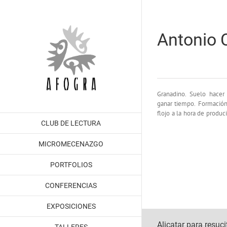
Saltar
al
contenido
Antonio 
Granadino. Suelo hacer 
de escribir una biograf
ganar tiempo. Formación
flojo a la hora de produc
CLUB DE LECTURA
MICROMECENAZGO
PORTFOLIOS
CONFERENCIAS
EXPOSICIONES
Alicatar para resuci