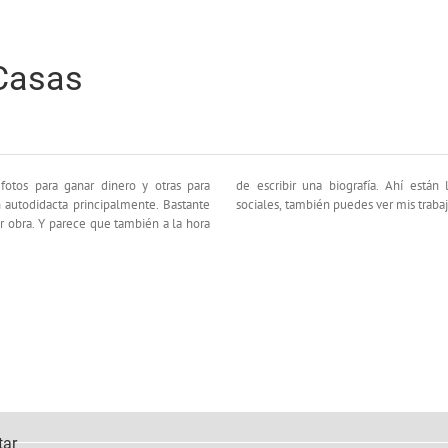
Casas
fotos para ganar dinero y otras para
ía. Ahí están los enlaces a mis redes
 autodidacta principalmente. Bastante
sociales, también puedes ver mis traba
ir obra. Y parece que también a la hora
tar