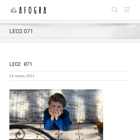
Saltar
al
contenido
LEO2 071
LEO2 071
18 marzo, 2021