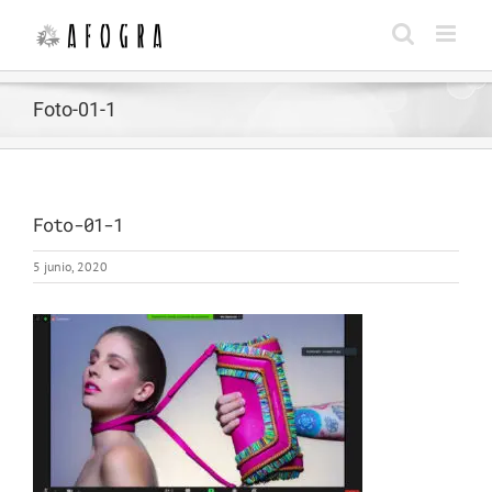
Saltar
al
contenido
Foto-01-1
Foto-01-1
5 junio, 2020