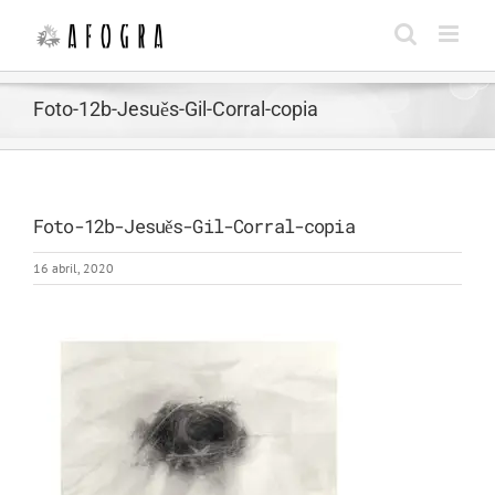
Saltar
al
contenido
Foto-12b-Jesuěs-Gil-Corral-copia
Foto-12b-Jesuěs-Gil-Corral-copia
16 abril, 2020