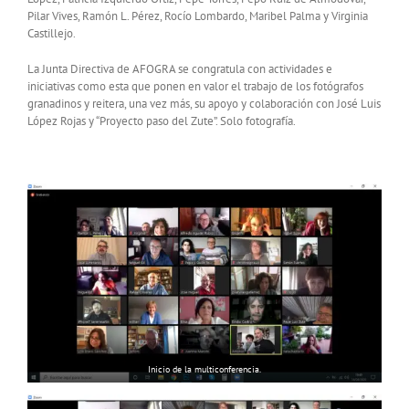
Pilar Vives, Ramón L. Pérez, Rocío Lombardo, Maribel Palma y Virginia
Castillejo.
La Junta Directiva de AFOGRA se congratula con actividades e
iniciativas como esta que ponen en valor el trabajo de los fotógrafos
granadinos y reitera, una vez más, su apoyo y colaboración con José Luis
López Rojas y “Proyecto paso del Zute”. Solo fotografía.
Inicio de la multiconferencia.