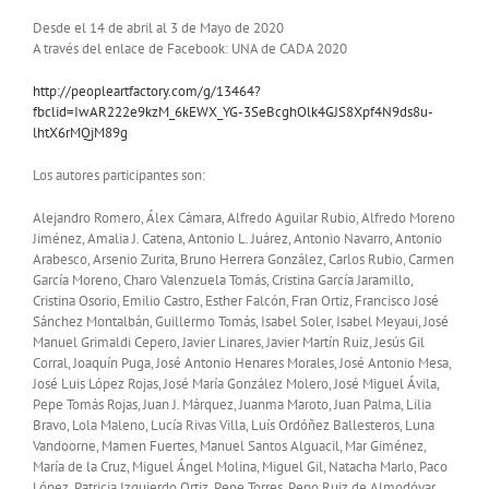
Desde el 14 de abril al 3 de Mayo de 2020
A través del enlace de Facebook: UNA de CADA 2020
http://peopleartfactory.com/g/13464?
fbclid=IwAR222e9kzM_6kEWX_YG-3SeBcghOlk4GJS8Xpf4N9ds8u-
lhtX6rMQjM89g
Los autores participantes son:
Alejandro Romero, Álex Cámara, Alfredo Aguilar Rubio, Alfredo Moreno
Jiménez, Amalia J. Catena, Antonio L. Juárez, Antonio Navarro, Antonio
Arabesco, Arsenio Zurita, Bruno Herrera González, Carlos Rubio, Carmen
García Moreno, Charo Valenzuela Tomás, Cristina García Jaramillo,
Cristina Osorio, Emilio Castro, Esther Falcón, Fran Ortiz, Francisco José
Sánchez Montalbán, Guillermo Tomás, Isabel Soler, Isabel Meyaui, José
Manuel Grimaldi Cepero, Javier Linares, Javier Martín Ruiz, Jesús Gil
Corral, Joaquín Puga, José Antonio Henares Morales, José Antonio Mesa,
José Luis López Rojas, José María González Molero, José Miguel Ávila,
Pepe Tomás Rojas, Juan J. Márquez, Juanma Maroto, Juan Palma, Lilia
Bravo, Lola Maleno, Lucía Rivas Villa, Luís Ordóñez Ballesteros, Luna
Vandoorne, Mamen Fuertes, Manuel Santos Alguacil, Mar Giménez,
María de la Cruz, Miguel Ángel Molina, Miguel Gil, Natacha Marlo, Paco
López, Patricia Izquierdo Ortiz, Pepe Torres, Pepo Ruiz de Almodóvar,