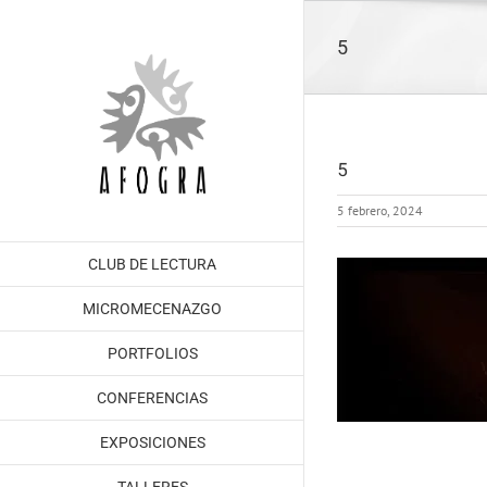
Saltar
al
5
contenido
5
5 febrero, 2024
CLUB DE LECTURA
MICROMECENAZGO
PORTFOLIOS
CONFERENCIAS
EXPOSICIONES