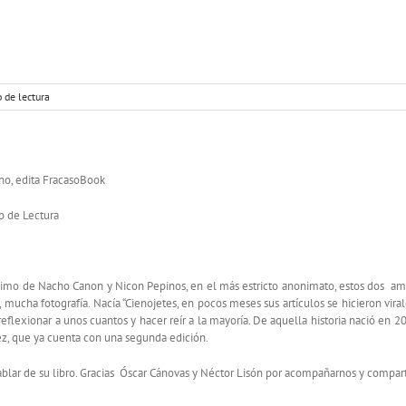
 de lectura
no, edita FracasoBook
b de Lectura
imo de Nacho Canon y Nicon Pepinos, en el más estricto anonimato, estos dos amant
mucha fotografía. Nacía “Cienojetes, en pocos meses sus artículos se hicieron virales
eflexionar a unos cuantos y hacer reír a la mayoría. De aquella historia nació en 
ez, que ya cuenta con una segunda edición.
blar de su libro. Gracias Óscar Cánovas y Néctor Lisón por acompañarnos y compartir