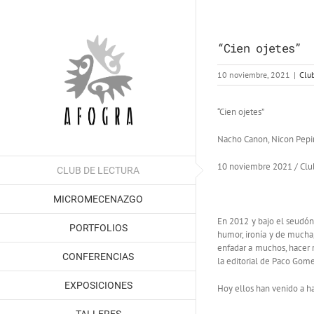
Saltar
al
contenido
“Cien ojetes”
10 noviembre, 2021
|
Club
“Cien ojetes”
Nacho Canon, Nicon Pepi
10 noviembre 2021 / Clu
CLUB DE LECTURA
MICROMECENAZGO
En 2012 y bajo el seudón
PORTFOLIOS
humor, ironía y de mucha, 
enfadar a muchos, hacer r
CONFERENCIAS
la editorial de Paco Gom
EXPOSICIONES
Hoy ellos han venido a ha