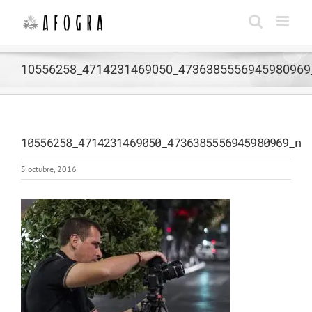
Saltar
al
contenido
10556258_4714231469050_4736385556945980969
10556258_4714231469050_4736385556945980969_n
5 octubre, 2016