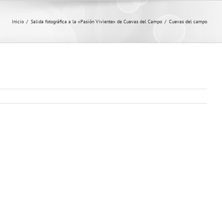
Inicio
/
Salida fotográfica a la «Pasión Viviente» de Cuevas del Campo
/
Cuevas del campo