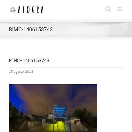
Saltar
al
contenido
RIMC-1406153743
RIMC-1406153743
13 agosto, 2018