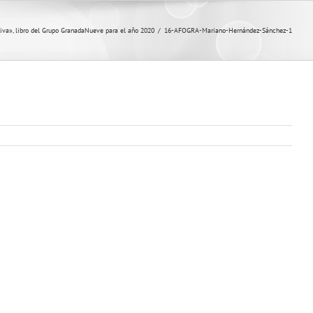
iva», libro del Grupo GranadaNueve para el año 2020
/
16-AFOGRA-Mariano-Hernández-Sánchez-1