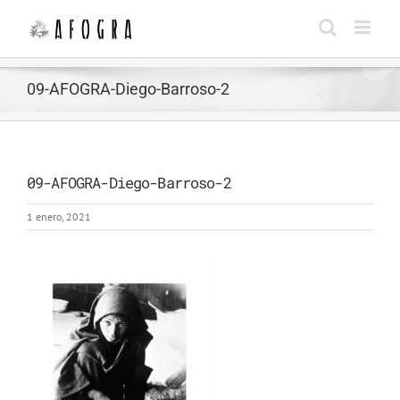
Saltar
al
contenido
09-AFOGRA-Diego-Barroso-2
09-AFOGRA-Diego-Barroso-2
1 enero, 2021