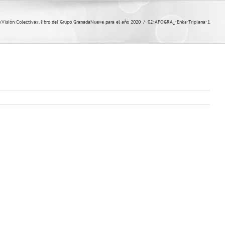
«Visión Colectiva», libro del Grupo GranadaNueve para el año 2020
/
02-AFOGRA_-Enka-Tripiana-1