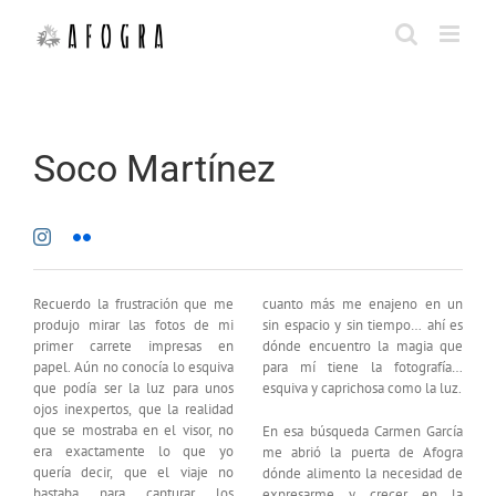
Saltar
al
contenido
Soco Martínez
Recuerdo la frustración que me
cuanto más me enajeno en un
produjo mirar las fotos de mi
sin espacio y sin tiempo… ahí es
primer carrete impresas en
dónde encuentro la magia que
papel. Aún no conocía lo esquiva
para mí tiene la fotografía…
que podía ser la luz para unos
esquiva y caprichosa como la luz.
ojos inexpertos, que la realidad
que se mostraba en el visor, no
En esa búsqueda Carmen García
era exactamente lo que yo
me abrió la puerta de Afogra
quería decir, que el viaje no
dónde alimento la necesidad de
bastaba para capturar los
expresarme y crecer en la