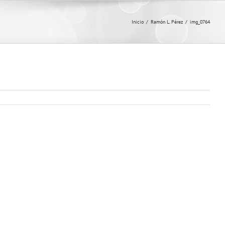
Inicio
/
Ramón L. Pérez
/
img_0764