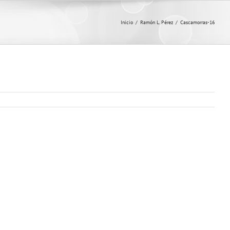
Inicio
/
Ramón L. Pérez
/
Cascamorras-16