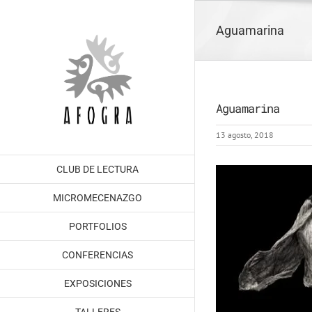
Saltar
al
Aguamarina
contenido
Aguamarina
13 agosto, 2018
CLUB DE LECTURA
MICROMECENAZGO
PORTFOLIOS
CONFERENCIAS
EXPOSICIONES