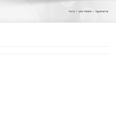
Inicio
/
Lola Maleno
/
Aguamarina