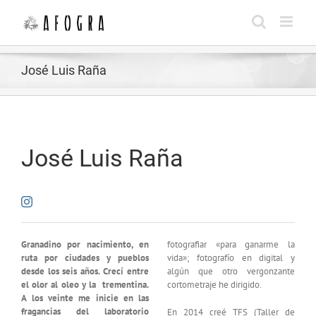
Saltar
al
contenido
José Luis Raña
José Luis Raña
Granadino por nacimiento, en
fotografiar «para ganarme la
ruta por ciudades y pueblos
vida»; fotografío en digital y
desde los seis años. Crecí entre
algún que otro vergonzante
el olor al oleo y la
trementina.
cortometraje he dirigido.
A los veinte me inicie en las
fragancias del laboratorio
En 2014 creé TFS (Taller de