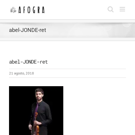
Saltar
al
contenido
abel-JONDE-ret
abel-JONDE-ret
21 agosto, 2018