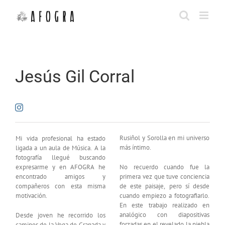
Saltar
al
contenido
Jesús Gil Corral
Rusiñol y Sorolla en mi universo
Mi vida profesional ha estado
más íntimo.
ligada a un aula de Música. A la
fotografía llegué buscando
expresarme y en AFOGRA he
No recuerdo cuando fue la
encontrado amigos y
primera vez que tuve conciencia
compañeros con esta misma
de este paisaje, pero sí desde
motivación.
cuando empiezo a fotografiarlo.
En este trabajo realizado en
analógico con diapositivas
Desde joven he recorrido los
forzadas en el revelado la niebla
caminos de la Vega de Granada y